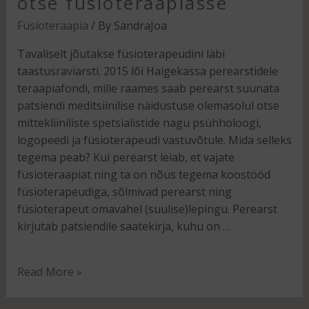
otse füsioteraapiasse
Füsioteraapia
/ By
SandraJoa
Tavaliselt jõutakse füsioterapeudini läbi
taastusraviarsti. 2015 lõi Haigekassa perearstidele
teraapiafondi, mille raames saab perearst suunata
patsiendi meditsiinilise näidustuse olemasolul otse
mittekliiniliste spetsialistide nagu psühholoogi,
logopeedi ja füsioterapeudi vastuvõtule. Mida selleks
tegema peab? Kui perearst leiab, et vajate
füsioteraapiat ning ta on nõus tegema koostööd
füsioterapeudiga, sõlmivad perearst ning
füsioterapeut omavahel (suulise)lepingu. Perearst
kirjutab patsiendile saatekirja, kuhu on …
Read More »