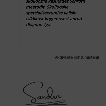
skolioosile kasutades Schroth
meetodit. Skolioosile
spetsialiseerumise valisin
isiklikust kogemusest antud
diagnoosiga.
Aktiivsete kohtumisteni!