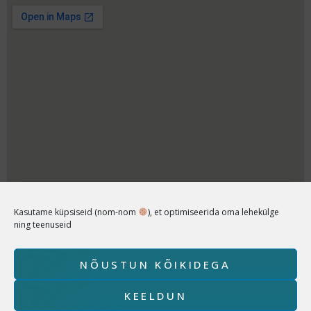
Kasutame küpsiseid (nom-nom
), et optimiseerida oma lehekülge
ning teenuseid
Copyright © 2026 Füsioterapeut Sandra Joa Powered by
Füsioterapeut Sandra Joa Kodulehel kasutatud pildid
NÕUSTUN KÕIKIDEGA
tehtud Sandra Joa või fotograaf Madli Viigimaa poolt.
KEELDUN
Privaatsuspoliitika