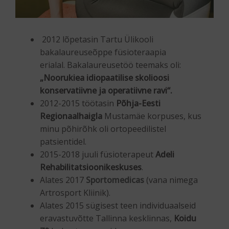
2012 lõpetasin Tartu Ülikooli
bakalaureuseõppe füsioteraapia
erialal. Bakalaureusetöö teemaks oli:
„Noorukiea idiopaatilise skolioosi
konservatiivne ja operatiivne ravi“.
2012-2015 töötasin
Põhja-Eesti
Regionaalhaigla
Mustamäe korpuses, kus
minu põhirõhk oli ortopeedilistel
patsientidel.
2015-2018 juuli füsioterapeut
Adeli
Rehabilitatsioonikeskuses
.
Alates 2017
Sportomedicas
(vana nimega
Artrosport Kliinik).
Alates 2015 sügisest teen individuaalseid
eravastuvõtte Tallinna kesklinnas,
Koidu