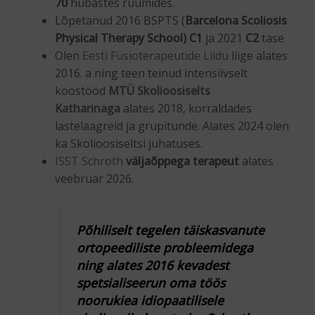
70
hubastes ruumides.
Lõpetanud 2016 BSPTS (
Barcelona Scoliosis
Physical Therapy School)
C1
ja 2021
C2
tase
Olen
Eesti Füsioterapeutide Liidu
liige alates
2016. a ning teen teinud intensiivselt
koostööd
MTÜ Skolioosiselts
Katharinaga
alates 2018, korraldades
lastelaagreid ja grupitunde. Alates 2024 olen
ka Skolioosiseltsi juhatuses.
ISST Schroth
väljaõppega terapeut
alates
veebruar 2026.
Põhiliselt tegelen täiskasvanute
ortopeediliste probleemidega
ning alates 2016 kevadest
spetsialiseerun oma töös
noorukiea idiopaatilisele