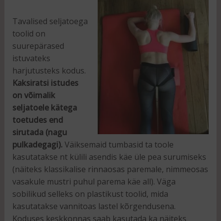
Tavalised seljatoega
toolid on
suurepärased
istuvateks
harjutusteks kodus.
Kaksiratsi istudes
on võimalik
seljatoele kätega
toetudes end
sirutada (nagu
pulkadegagi).
Väiksemaid tumbasid ta toole
kasutatakse nt külili asendis käe üle pea surumiseks
(näiteks klassikalise rinnaosas paremale, nimmeosas
vasakule mustri puhul parema käe all). Väga
sobilikud selleks on plastikust toolid, mida
kasutatakse vannitoas lastel kõrgendusena.
Koduses keskkonnas saab kasutada ka näiteks