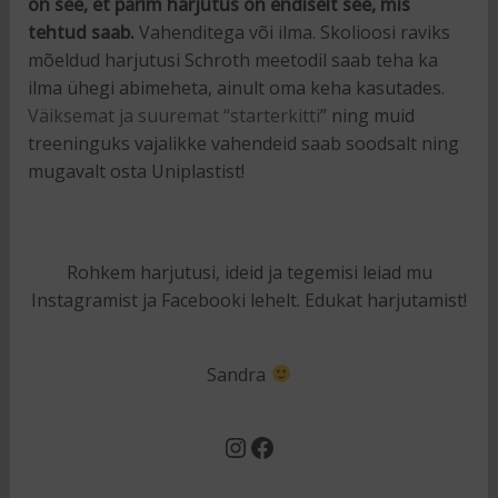
on see, et parim harjutus on endiselt see, mis
tehtud saab.
Vahenditega või ilma. Skolioosi raviks
mõeldud harjutusi Schroth meetodil saab teha ka
ilma ühegi abimeheta, ainult oma keha kasutades.
Väiksemat ja suuremat “starterkitti
” ning muid
treeninguks vajalikke vahendeid saab soodsalt ning
mugavalt osta Uniplastist!
Rohkem harjutusi, ideid ja tegemisi leiad mu
Instagramist ja Facebooki lehelt. Edukat harjutamist!
Sandra