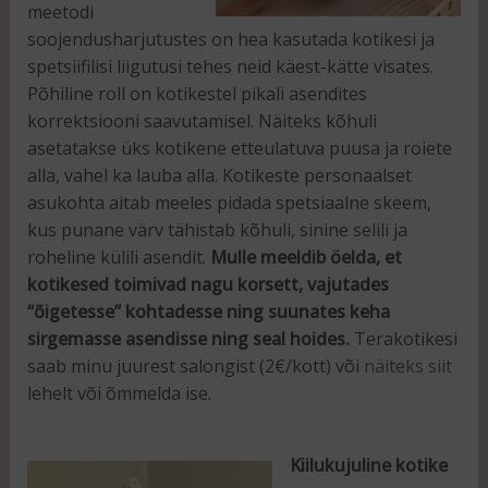
meetodi
soojendusharjutustes on hea kasutada kotikesi ja
spetsiifilisi liigutusi tehes neid käest-kätte visates.
Põhiline roll on kotikestel pikali asendites
korrektsiooni saavutamisel. Näiteks kõhuli
asetatakse üks kotikene etteulatuva puusa ja roiete
alla, vahel ka lauba alla. Kotikeste personaalset
asukohta aitab meeles pidada spetsiaalne skeem,
kus punane värv tähistab kõhuli, sinine selili ja
roheline külili asendit.
Mulle meeldib öelda, et
kotikesed toimivad nagu korsett, vajutades
“õigetesse” kohtadesse ning suunates keha
sirgemasse asendisse ning seal hoides.
Terakotikesi
saab minu juurest salongist (2€/kott) või
näiteks siit
lehelt või õmmelda ise.
Kiilukujuline kotike