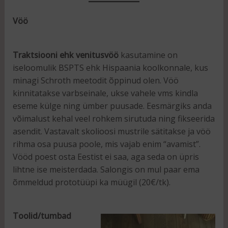
Vöö
Traktsiooni ehk venitusvöö
kasutamine on
iseloomulik BSPTS ehk Hispaania koolkonnale, kus
minagi Schroth meetodit õppinud olen. Vöö
kinnitatakse varbseinale, ukse vahele vms kindla
eseme külge ning ümber puusade. Eesmärgiks anda
võimalust kehal veel rohkem sirutuda ning fikseerida
asendit. Vastavalt skolioosi mustrile sätitakse ja vöö
rihma osa puusa poole, mis vajab enim “avamist”.
Vööd poest osta Eestist ei saa, aga seda on üpris
lihtne ise meisterdada. Salongis on mul paar ema
õmmeldud prototüüpi ka müügil (20€/tk).
Toolid/tumbad