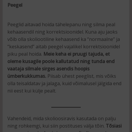
Peegel
Peeglid aitavad hoida tähelepanu ning silma peal
kehaasendil ning korrektsioonidel. Kuna aju jaoks
võib olla skoliootiline kehaasend ka “normaalne” ja
“keskasend” aitab peegel vajalikel korrektsioonidel
piku peal hoida.
Meie keha ei pruugi tajuda, et
oleme kusagile poole kallutatud ning tunda end
vaataja silmale sirges asendis hoopis
ümberkukkumas.
Piisab ühest peeglist, mis võiks
olla teisaldatav ja jalaga, kuid võimalusel jälgida end
nii eest kui külje pealt.
Vahendeid, mida skolioosiravis kasutada on palju
ning rohkemgi, kui siin postituses välja tõin.
Tõsiasi