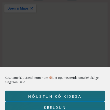
Kasutame küpsiseid (nom-nom
), et optimiseerida oma lehekülge
ning teenuseid
Copyright © 2026 Füsioterapeut Sandra Joa Powered by
Füsioterapeut Sandra Joa Kodulehel kasutatud pildid
tehtud Sandra Joa või fotograaf Madli Viigimaa poolt.
NÕUSTUN KÕIKIDEGA
KEELDUN
Privaatsuspoliitika