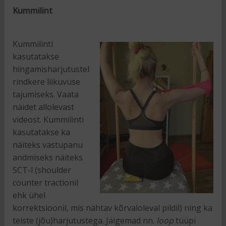
Kummilint
Kummilinti
kasutatakse
hingamisharjutustel
rindkere liikuvuse
tajumiseks. Vaata
näidet allolevast
videost. Kummilinti
kasutatakse ka
näiteks vastupanu
andmiseks näiteks
SCT-l (shoulder
counter tractionil
ehk ühel
korrektsioonil, mis nähtav kõrvaloleval pildil) ning ka
teiste (jõu)harjutustega. Jäigemad nn.
loop
tüüpi