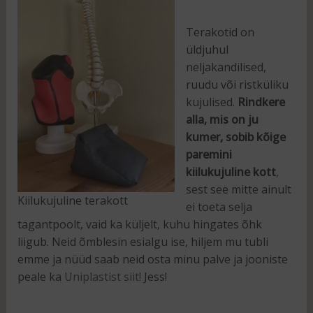
Terakotid on
üldjuhul
neljakandilised,
ruudu või ristküliku
kujulised.
Rindkere
alla, mis on ju
kumer, sobib kõige
paremini
kiilukujuline kott
,
sest see mitte ainult
Kiilukujuline terakott
ei toeta selja
tagantpoolt, vaid ka küljelt, kuhu hingates õhk
liigub. Neid õmblesin esialgu ise, hiljem mu tubli
emme ja nüüd saab neid osta minu palve ja jooniste
peale ka
Uniplastist siit!
Jess!