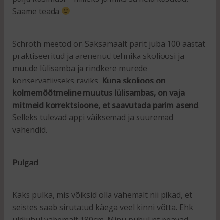
Saame teada
Schroth meetod on Saksamaalt pärit juba 100 aastat
praktiseeritud ja arenenud tehnika skolioosi ja
muude lülisamba ja rindkere murede
konservatiivseks raviks.
Kuna skolioos on
kolmemõõtmeline muutus lülisambas, on vaja
mitmeid korrektsioone, et saavutada parim asend
.
Selleks tulevad appi väiksemad ja suuremad
vahendid.
Pulgad
Kaks pulka, mis võiksid olla vähemalt nii pikad, et
seistes saab sirutatud käega veel kinni võtta. Ehk
üldjuhul vähemalt 180cm. Minu puhul nt peavad