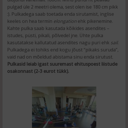
pulgad üle 2 meetri olema, sest olen ise 180 cm pikk
:). Pulkadega saab toetada enda sirutamist, inglise
keeles on hea termin
elongation
ehk pikenemine.
Kahte pulka saab kasutada kõikides asendites –
istudes, püsti, pikali, põlvedel jne. Ühte pulka
kasutatakse kallutatud asendites nagu puri ehk
sail
.
Pulkadega ei tohiks end kogu jõust “pikaks suruda”,
vaid nad on mõeldud abistama sinu enda sirutust.
Pulkasid leiab igast suuremast ehituspoest liistude
osakonnast (2-3 eurot tükk).