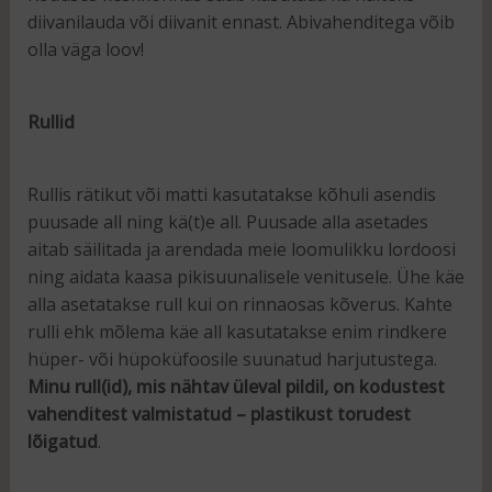
diivanilauda või diivanit ennast. Abivahenditega võib
olla väga loov!
Rullid
Rullis rätikut või matti kasutatakse kõhuli asendis
puusade all ning kä(t)e all. Puusade alla asetades
aitab säilitada ja arendada meie loomulikku lordoosi
ning aidata kaasa pikisuunalisele venitusele. Ühe käe
alla asetatakse rull kui on rinnaosas kõverus. Kahte
rulli ehk mõlema käe all kasutatakse enim rindkere
hüper- või hüpoküfoosile suunatud harjutustega.
Minu rull(id), mis nähtav üleval pildil, on kodustest
vahenditest valmistatud – plastikust torudest
lõigatud
.