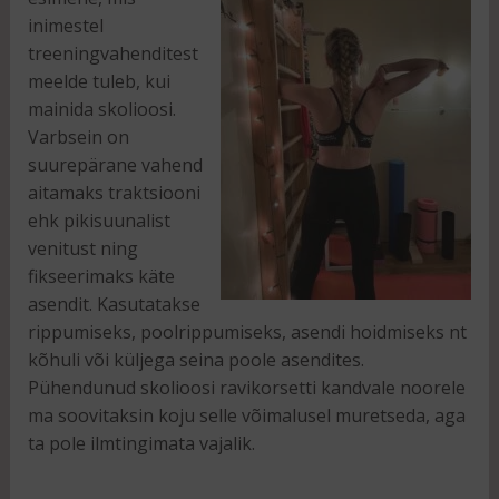
inimestel
treeningvahenditest
meelde tuleb, kui
mainida skolioosi.
Varbsein on
suurepärane vahend
aitamaks traktsiooni
ehk pikisuunalist
venitust ning
fikseerimaks käte
asendit. Kasutatakse
rippumiseks, poolrippumiseks, asendi hoidmiseks nt
kõhuli või küljega seina poole asendites.
Pühendunud skolioosi ravikorsetti kandvale noorele
ma soovitaksin koju selle võimalusel muretseda, aga
ta pole ilmtingimata vajalik.