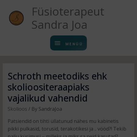
Füsioterapeut
Sandra Joa
MENÜÜ
Schroth meetodiks ehk
skolioositeraapiaks
vajalikud vahendid
Skolioos
/ By
SandraJoa
Patsiendid on tihti üllatunud nähes mu kabinetis
pikki pulkasid, torusid, terakotikesi ja .. vööd?! Tekib
palju küsimusi – milleks ja miks sa neid kasutad?